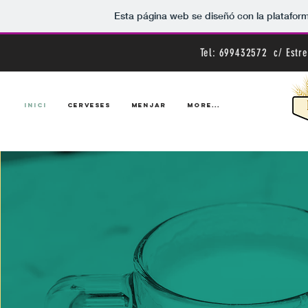
Esta página web se diseñó con la platafo
Tel
: 699432572 c/ Estre
INICI
CERVESES
MENJAR
More...